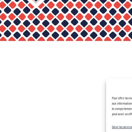
Pour offrir les m
aux informations
le comportement 
peut avoir un eff
Gérer les servic