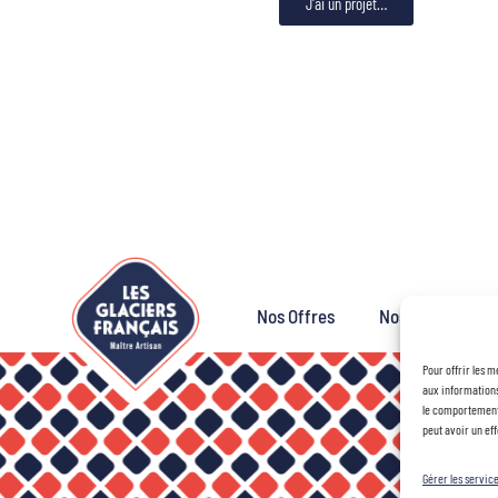
J'ai un projet…
Nos Offres
Nos Concepts
Pour offrir les m
aux informations
le comportement 
peut avoir un eff
Gérer les servic